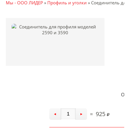
Мы - ООО ЛИДЕР
»
Профиль и уголки
»
Соединитель для 
Опт
925
=
◄
►