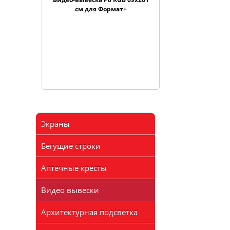
см для Формат+
Экраны
Бегущие строки
Аптечные кресты
Видео вывески
Архитектурная подсветка