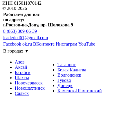
ИНН 615011870142
© 2010-2026
Работаем для вас
по адресу:
г.Ростов-на-Дону, пр. Шолохова 9
8 (863) 309-06-39
leaderled61@gmail.com
Facebook
ok.ru
ВКонтакте
Инстаграм
YouTube
В городах ▼
Азов
Таганрог
Аксай
Белая Калитва
Батайск
Волгодонск
Шахты
Гуково
Новочеркасск
Донецк
Новошахтинск
Каменск-Шахтинский
Сальск